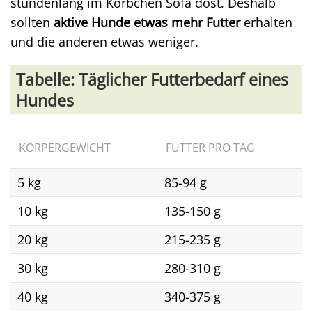
stundenlang im Körbchen Sofa döst. Deshalb
sollten
aktive Hunde etwas mehr Futter
erhalten
und die anderen etwas weniger.
Tabelle: Täglicher Futterbedarf eines
Hundes
KÖRPERGEWICHT
FUTTER PRO TAG
5 kg
85-94 g
10 kg
135-150 g
20 kg
215-235 g
30 kg
280-310 g
40 kg
340-375 g