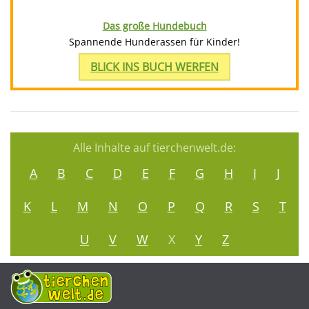
Das große Hundebuch
Spannende Hunderassen für Kinder!
BLICK INS BUCH WERFEN
Alle Inhalte auf tierchenwelt.de:
A
B
C
D
E
F
G
H
I
J
K
L
M
N
O
P
Q
R
S
T
U
V
W
X
Y
Z