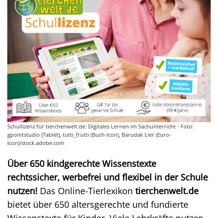
Schullizenz für tierchenwelt.de: Digitales Lernen im Sachunterricht - Foto:
gpointstudio (Tablet), tutti_frutti (Buch-Icon), Barudak Lier (Euro-
Icon)/stock.adobe.com
Über 650 kindgerechte Wissenstexte
rechtssicher, werbefrei und flexibel in der Schule
nutzen!
Das Online-Tierlexikon
tierchenwelt.de
bietet über 650 altersgerechte und fundierte
Wissenstexte für Kinder. Viele Lehrkräfte nutzen