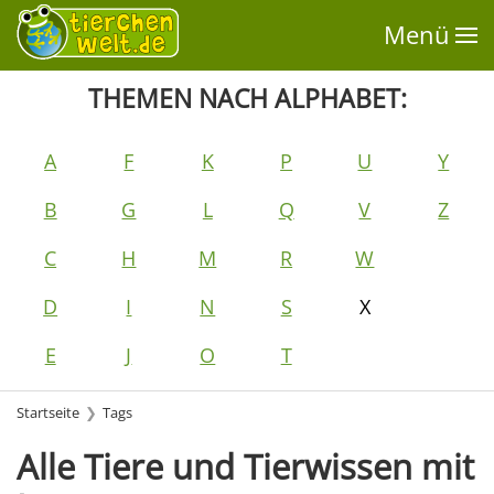
Menü
THEMEN NACH ALPHABET:
A
F
K
P
U
Y
B
G
L
Q
V
Z
C
H
M
R
W
D
I
N
S
X
E
J
O
T
Startseite
Tags
Alle Tiere und Tierwissen mit