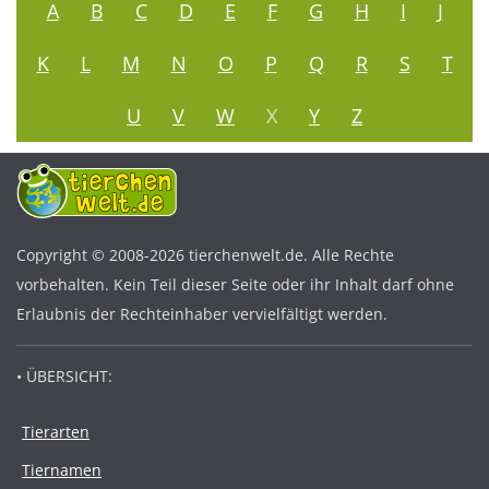
A
B
C
D
E
F
G
H
I
J
K
L
M
N
O
P
Q
R
S
T
U
V
W
X
Y
Z
Copyright © 2008-2026 tierchenwelt.de. Alle Rechte
vorbehalten. Kein Teil dieser Seite oder ihr Inhalt darf ohne
Erlaubnis der Rechteinhaber vervielfältigt werden.
• ÜBERSICHT:
Tierarten
Tiernamen