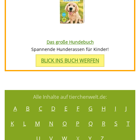
Das große Hundebuch
Spannende Hunderassen für Kinder!
BLICK INS BUCH WERFEN
Alle Inhalte auf tierchenwelt.de:
A
B
C
D
E
F
G
H
I
J
K
L
M
N
O
P
Q
R
S
T
U
V
W
X
Y
Z