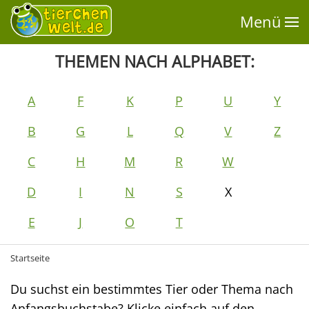
Menü
THEMEN NACH ALPHABET:
A
F
K
P
U
Y
B
G
L
Q
V
Z
C
H
M
R
W
D
I
N
S
X
E
J
O
T
Startseite
Du suchst ein bestimmtes Tier oder Thema nach
Anfangsbuchstabe? Klicke einfach auf den