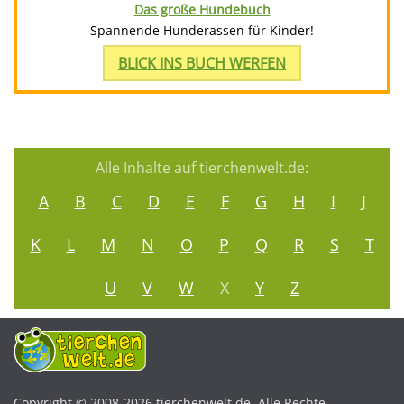
Das große Hundebuch
Spannende Hunderassen für Kinder!
BLICK INS BUCH WERFEN
Alle Inhalte auf tierchenwelt.de:
A
B
C
D
E
F
G
H
I
J
K
L
M
N
O
P
Q
R
S
T
U
V
W
X
Y
Z
Copyright © 2008-2026 tierchenwelt.de. Alle Rechte