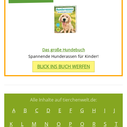
Das große Hundebuch
Spannende Hunderassen für Kinder!
BLICK INS BUCH WERFEN
Alle Inhalte auf tierchenwelt.de:
A
B
C
D
E
F
G
H
I
J
K
L
M
N
O
P
Q
R
S
T