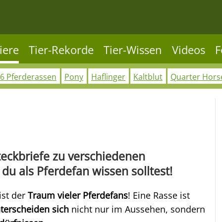
iere
Tier-Rekorde
Tier-Wissen
Videos
F
6 Pferderassen
Pony
Haflinger
Kaltblut
Quarter Hors
Steckbriefe zu verschiedenen
du als Pferdefan wissen solltest!
ist der
Traum vieler Pferdefans
! Eine Rasse ist
terscheiden sich
nicht nur im Aussehen, sondern