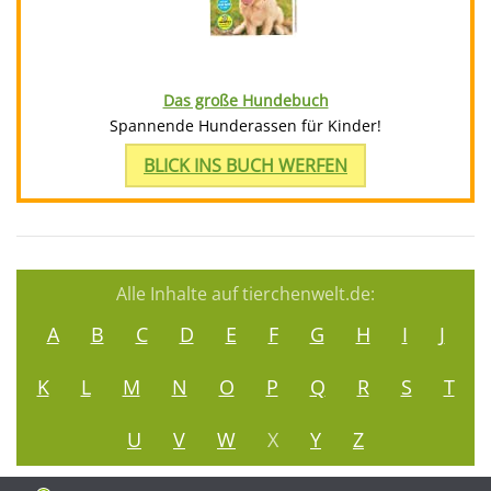
Das große Hundebuch
Spannende Hunderassen für Kinder!
BLICK INS BUCH WERFEN
Alle Inhalte auf tierchenwelt.de:
A
B
C
D
E
F
G
H
I
J
K
L
M
N
O
P
Q
R
S
T
U
V
W
X
Y
Z