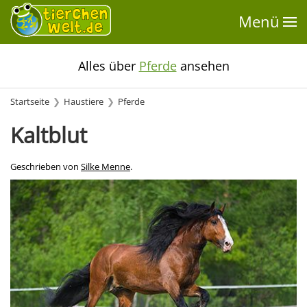
Menü
Alles über
Pferde
ansehen
Startseite
Haustiere
Pferde
Kaltblut
Geschrieben von
Silke Menne
.