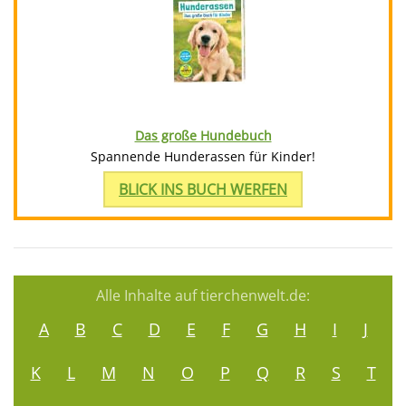
Das große Hundebuch
Spannende Hunderassen für Kinder!
BLICK INS BUCH WERFEN
Alle Inhalte auf tierchenwelt.de:
A
B
C
D
E
F
G
H
I
J
K
L
M
N
O
P
Q
R
S
T