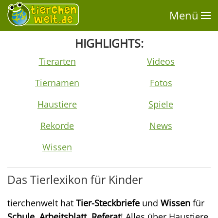
Menü
HIGHLIGHTS:
Tierarten
Videos
Tiernamen
Fotos
Haustiere
Spiele
Rekorde
News
Wissen
Das Tierlexikon für Kinder
tierchenwelt hat
Tier-Steckbriefe
und
Wissen
für
Schule
,
Arbeitsblatt
,
Referat
! Alles über Haustiere