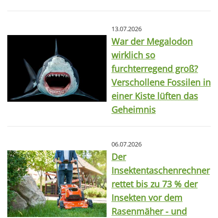
13.07.2026
War der Megalodon
wirklich so
furchterregend groß?
Verschollene Fossilen in
einer Kiste lüften das
Geheimnis
06.07.2026
Der
Insektentaschenrechner
rettet bis zu 73 % der
Insekten vor dem
Rasenmäher - und