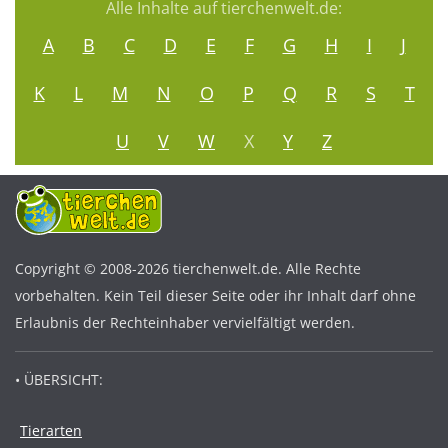
Alle Inhalte auf tierchenwelt.de:
A
B
C
D
E
F
G
H
I
J
K
L
M
N
O
P
Q
R
S
T
U
V
W
X
Y
Z
Copyright © 2008-2026 tierchenwelt.de. Alle Rechte
vorbehalten. Kein Teil dieser Seite oder ihr Inhalt darf ohne
Erlaubnis der Rechteinhaber vervielfältigt werden.
• ÜBERSICHT:
Tierarten