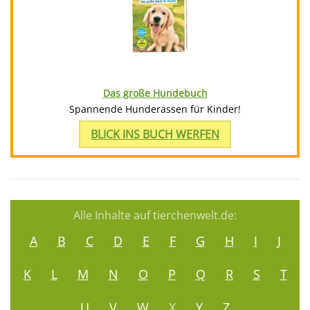
Das große Hundebuch
Spannende Hunderassen für Kinder!
BLICK INS BUCH WERFEN
Alle Inhalte auf tierchenwelt.de:
A
B
C
D
E
F
G
H
I
J
K
L
M
N
O
P
Q
R
S
T
U
V
W
X
Y
Z