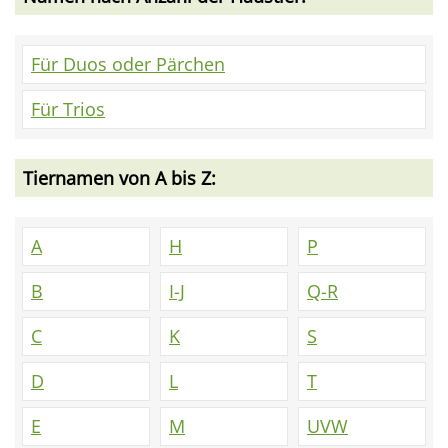
Für Duos oder Pärchen
Für Trios
Tiernamen von A bis Z:
A
H
P
B
I-J
Q-R
C
K
S
D
L
T
E
M
UVW