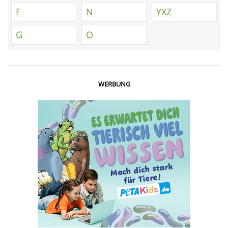
F
N
YXZ
G
O
WERBUNG