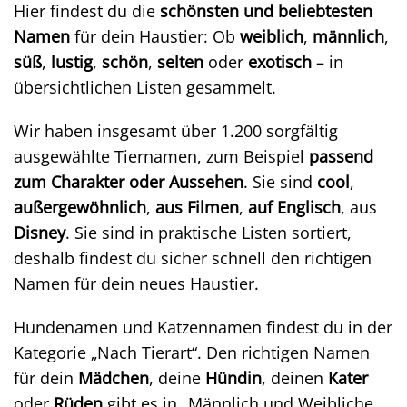
Hier findest du die
schönsten und beliebtesten
Namen
für dein Haustier: Ob
weiblich
,
männlich
,
süß
,
lustig
,
schön
,
selten
oder
exotisch
– in
übersichtlichen Listen gesammelt.
Wir haben insgesamt über 1.200 sorgfältig
ausgewählte Tiernamen, zum Beispiel
passend
zum Charakter oder Aussehen
. Sie sind
cool
,
außergewöhnlich
,
aus Filmen
,
auf Englisch
, aus
Disney
. Sie sind in praktische Listen sortiert,
deshalb findest du sicher schnell den richtigen
Namen für dein neues Haustier.
Hundenamen und Katzennamen findest du in der
Kategorie „Nach Tierart“. Den richtigen Namen
für dein
Mädchen
, deine
Hündin
, deinen
Kater
oder
Rüden
gibt es in „Männlich und Weibliche