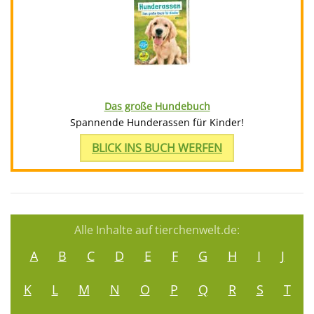
Das große Hundebuch
Spannende Hunderassen für Kinder!
BLICK INS BUCH WERFEN
Alle Inhalte auf tierchenwelt.de:
A
B
C
D
E
F
G
H
I
J
K
L
M
N
O
P
Q
R
S
T