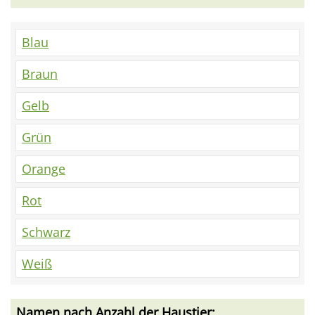
Blau
Braun
Gelb
Grün
Orange
Rot
Schwarz
Weiß
Namen nach Anzahl der Haustier: