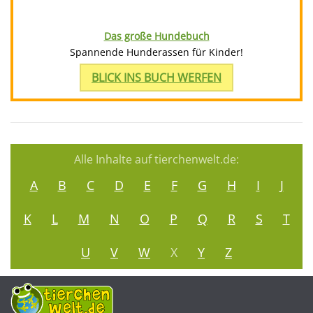
Das große Hundebuch
Spannende Hunderassen für Kinder!
BLICK INS BUCH WERFEN
Alle Inhalte auf tierchenwelt.de:
A
B
C
D
E
F
G
H
I
J
K
L
M
N
O
P
Q
R
S
T
U
V
W
X
Y
Z