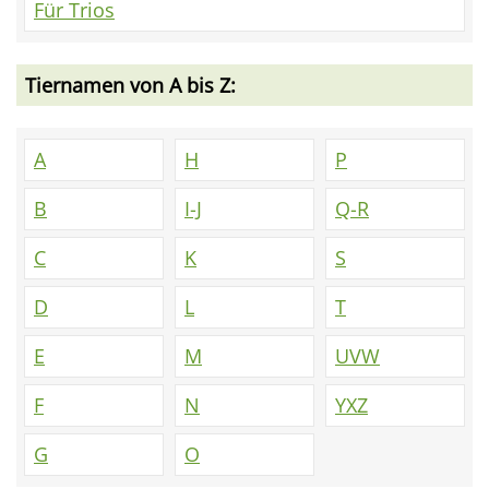
Für Trios
Tiernamen von A bis Z:
A
H
P
B
I-J
Q-R
C
K
S
D
L
T
E
M
UVW
F
N
YXZ
G
O