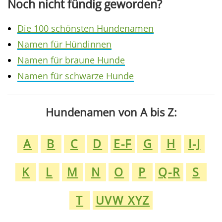
Noch nicht fündig geworden?
Die 100 schönsten Hundenamen
Namen für Hündinnen
Namen für braune Hunde
Namen für schwarze Hunde
Hundenamen von A bis Z:
A
B
C
D
E-F
G
H
I-J
K
L
M
N
O
P
Q-R
S
T
UVW XYZ