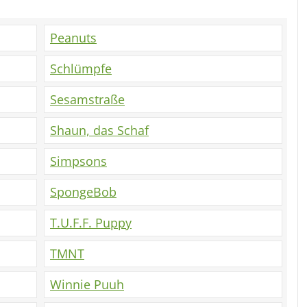
Peanuts
Schlümpfe
Sesamstraße
Shaun, das Schaf
Simpsons
SpongeBob
T.U.F.F. Puppy
TMNT
Winnie Puuh