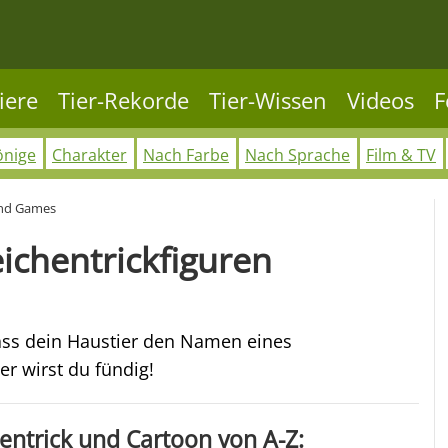
iere
Tier-Rekorde
Tier-Wissen
Videos
F
önige
Charakter
Nach Farbe
Nach Sprache
Film & TV
und Games
ichentrickfiguren
dass dein Haustier den Namen eines
er wirst du fündig!
ntrick und Cartoon von A-Z: