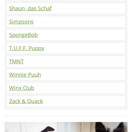
Shaun, das Schaf
Simpsons
SpongeBob
T.U.F.F. Puppy
TMNT
Winnie Puuh
Winx Club
Zack & Quack