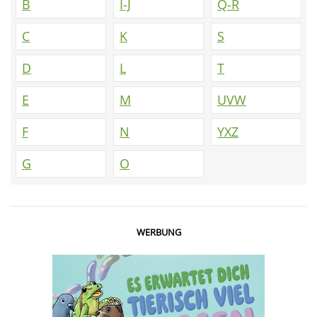
B
I-J
Q-R
C
K
S
D
L
T
E
M
UVW
F
N
YXZ
G
O
WERBUNG