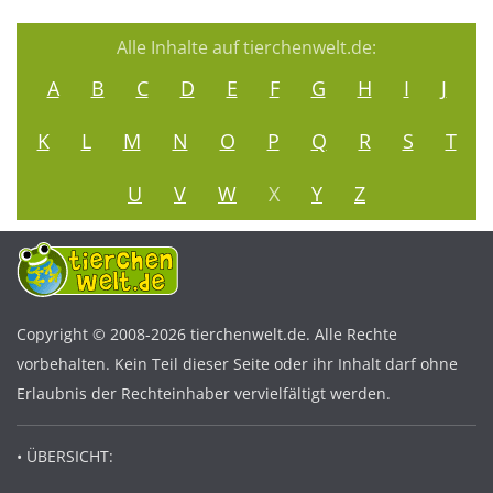
Alle Inhalte auf tierchenwelt.de:
A
B
C
D
E
F
G
H
I
J
K
L
M
N
O
P
Q
R
S
T
U
V
W
X
Y
Z
Copyright © 2008-2026 tierchenwelt.de. Alle Rechte
vorbehalten. Kein Teil dieser Seite oder ihr Inhalt darf ohne
Erlaubnis der Rechteinhaber vervielfältigt werden.
• ÜBERSICHT: