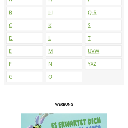
B
I-J
Q-R
C
K
S
D
L
T
E
M
UVW
F
N
YXZ
G
O
WERBUNG