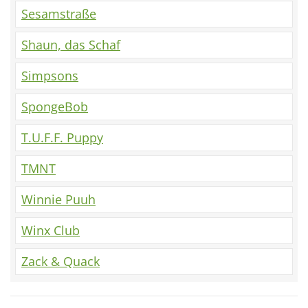
Sesamstraße
Shaun, das Schaf
Simpsons
SpongeBob
T.U.F.F. Puppy
TMNT
Winnie Puuh
Winx Club
Zack & Quack