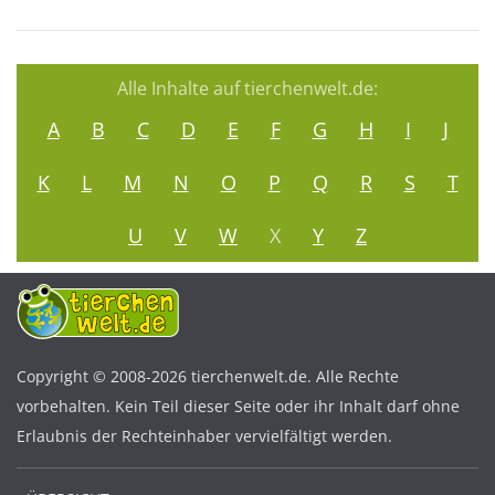
Alle Inhalte auf tierchenwelt.de:
A
B
C
D
E
F
G
H
I
J
K
L
M
N
O
P
Q
R
S
T
U
V
W
X
Y
Z
Copyright © 2008-2026 tierchenwelt.de. Alle Rechte
vorbehalten. Kein Teil dieser Seite oder ihr Inhalt darf ohne
Erlaubnis der Rechteinhaber vervielfältigt werden.