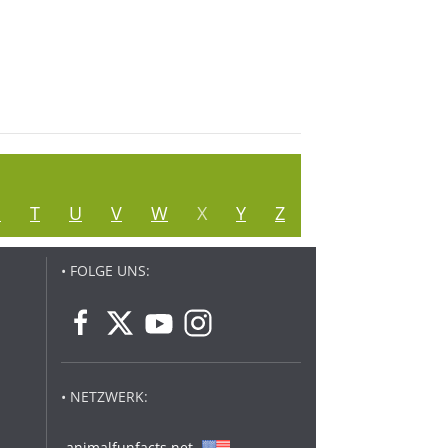
S
T
U
V
W
X
Y
Z
• FOLGE UNS:
• NETZWERK:
animalfunfacts.net