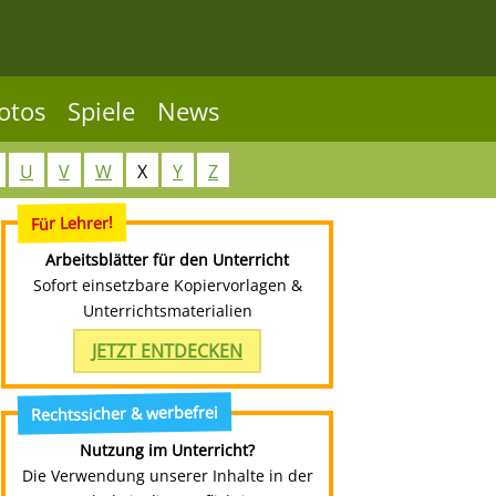
otos
Spiele
News
U
V
W
X
Y
Z
Für Lehrer!
Arbeitsblätter für den Unterricht
Sofort einsetzbare Kopiervorlagen &
Unterrichtsmaterialien
JETZT ENTDECKEN
Rechtssicher & werbefrei
Nutzung im Unterricht?
Die Verwendung unserer Inhalte in der