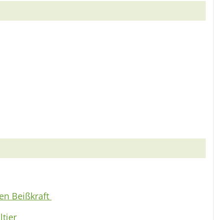
ten Beißkraft
tier