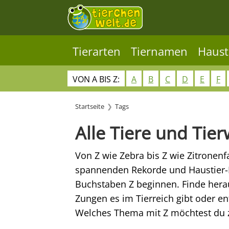
Tierarten
Tiernamen
Haust
VON A BIS Z:
A
B
C
D
E
F
Startseite
Tags
Alle Tiere und Tier
Von Z wie Zebra bis Z wie Zitronenfal
spannenden Rekorde und Haustier-
Buchstaben Z beginnen. Finde herau
Zungen es im Tierreich gibt oder e
Welches Thema mit Z möchtest du 