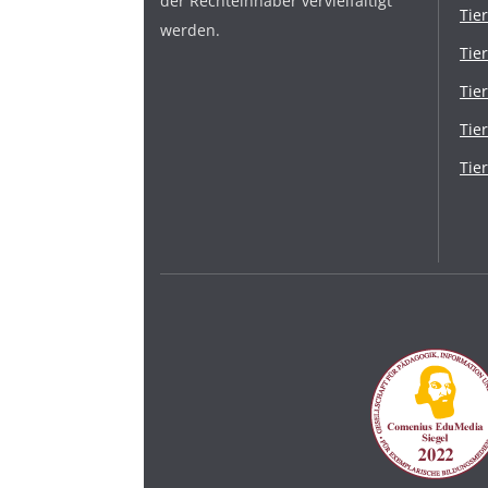
der Rechteinhaber vervielfältigt
Tie
werden.
Tie
Tie
Tie
Tie