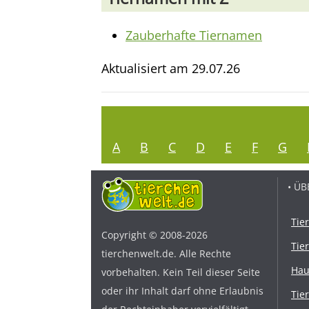
Zauberhafte Tiernamen
Aktualisiert am
29.07.26
A
B
C
D
E
F
G
• ÜB
Tie
Copyright © 2008-2026
Tie
tierchenwelt.de. Alle Rechte
Hau
vorbehalten. Kein Teil dieser Seite
oder ihr Inhalt darf ohne Erlaubnis
Tie