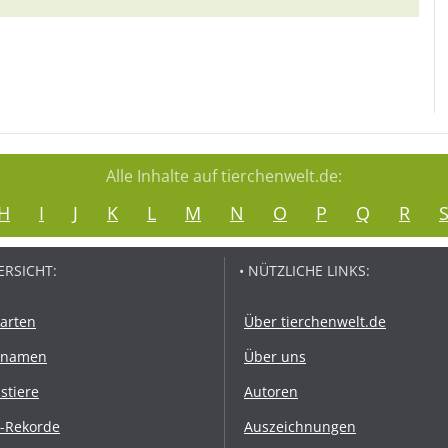
Alle Inhalte auf tierchenwelt.de:
H
I
J
K
L
M
N
O
P
Q
R
ERSICHT:
• NÜTZLICHE LINKS:
rarten
Über tierchenwelt.de
rnamen
Über uns
stiere
Autoren
r-Rekorde
Auszeichnungen