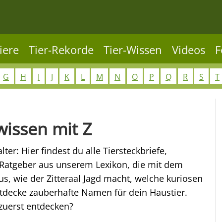
iere
Tier-Rekorde
Tier-Wissen
Videos
F
G
H
I
J
K
L
M
N
O
P
Q
R
S
T
wissen mit Z
ter: Hier findest du alle Tiersteckbriefe,
Ratgeber aus unserem Lexikon, die mit dem
s, wie der Zitteraal Jagd macht, welche kuriosen
ntdecke zauberhafte Namen für dein Haustier.
zuerst entdecken?