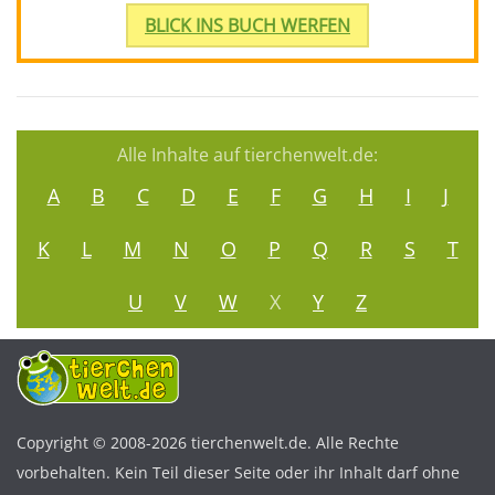
BLICK INS BUCH WERFEN
Alle Inhalte auf tierchenwelt.de:
A
B
C
D
E
F
G
H
I
J
K
L
M
N
O
P
Q
R
S
T
U
V
W
X
Y
Z
Copyright © 2008-2026 tierchenwelt.de. Alle Rechte
vorbehalten. Kein Teil dieser Seite oder ihr Inhalt darf ohne