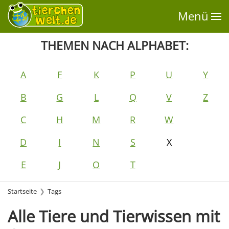
Menü
THEMEN NACH ALPHABET:
A
F
K
P
U
Y
B
G
L
Q
V
Z
C
H
M
R
W
D
I
N
S
X
E
J
O
T
Startseite
Tags
Alle Tiere und Tierwissen mit