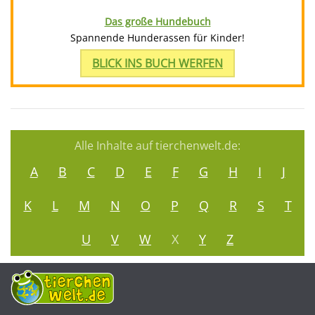
Das große Hundebuch
Spannende Hunderassen für Kinder!
BLICK INS BUCH WERFEN
Alle Inhalte auf tierchenwelt.de:
A
B
C
D
E
F
G
H
I
J
K
L
M
N
O
P
Q
R
S
T
U
V
W
X
Y
Z