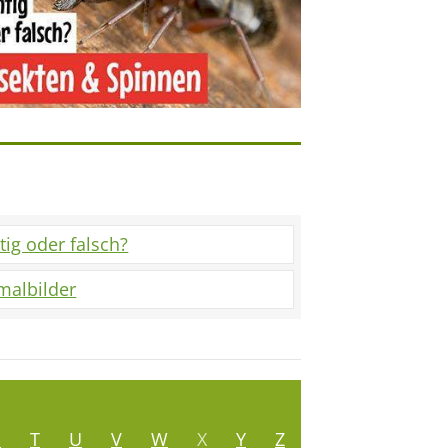
tig oder falsch?
malbilder
S
T
U
V
W
X
Y
Z