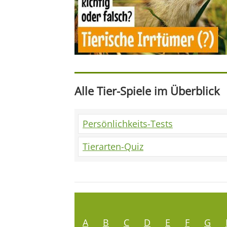
Alle Tier-Spiele im Überblick
Persönlichkeits-Tests
Tierarten-Quiz
A
B
C
D
E
F
G