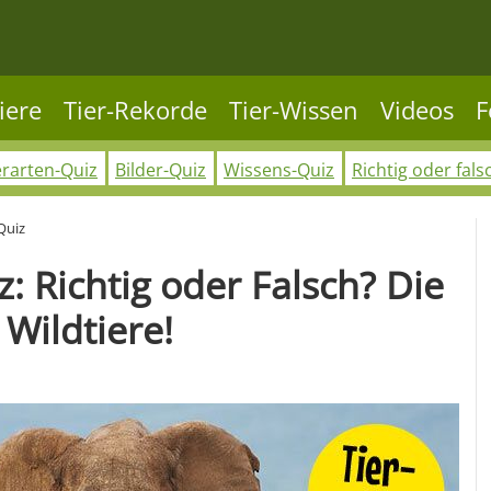
iere
Tier-Rekorde
Tier-Wissen
Videos
F
erarten-Quiz
Bilder-Quiz
Wissens-Quiz
Richtig oder fals
Quiz
: Richtig oder Falsch? Die
 Wildtiere!