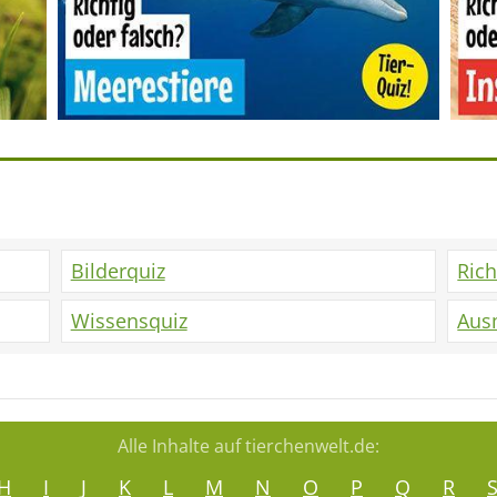
Bilderquiz
Rich
Wissensquiz
Aus
Alle Inhalte auf tierchenwelt.de:
H
I
J
K
L
M
N
O
P
Q
R