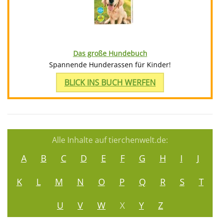
Das große Hundebuch
Spannende Hunderassen für Kinder!
BLICK INS BUCH WERFEN
Alle Inhalte auf tierchenwelt.de:
A
B
C
D
E
F
G
H
I
J
K
L
M
N
O
P
Q
R
S
T
U
V
W
X
Y
Z