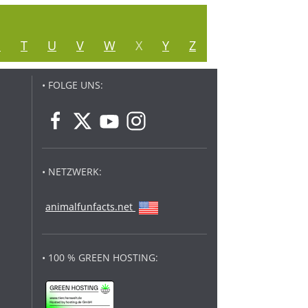
S
T
U
V
W
X
Y
Z
• FOLGE UNS:
• NETZWERK:
animalfunfacts.net
• 100 % GREEN HOSTING: