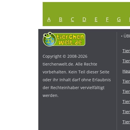
A
B
C
D
E
F
G
• ÜB
Tie
Copyright © 2008-2026
Tie
tierchenwelt.de. Alle Rechte
Hau
vorbehalten. Kein Teil dieser Seite
oder ihr Inhalt darf ohne Erlaubnis
Tie
der Rechteinhaber vervielfältigt
Tie
werden.
Tie
Tie
Tie