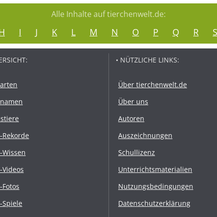
Alle Inhalte auf tierchenwelt.de:
H
I
J
K
L
M
N
O
P
Q
R
ERSICHT:
• NÜTZLICHE LINKS:
rarten
Über tierchenwelt.de
rnamen
Über uns
stiere
Autoren
r-Rekorde
Auszeichnungen
r-Wissen
Schullizenz
r-Videos
Unterrichtsmaterialien
r-Fotos
Nutzungsbedingungen
r-Spiele
Datenschutzerklärung