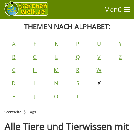
Menü
THEMEN NACH ALPHABET:
A
F
K
P
U
Y
B
G
L
Q
V
Z
C
H
M
R
W
D
I
N
S
X
E
J
O
T
Startseite
Tags
Alle Tiere und Tierwissen mit