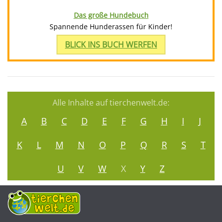
Das große Hundebuch
Spannende Hunderassen für Kinder!
BLICK INS BUCH WERFEN
Alle Inhalte auf tierchenwelt.de:
A
B
C
D
E
F
G
H
I
J
K
L
M
N
O
P
Q
R
S
T
U
V
W
X
Y
Z