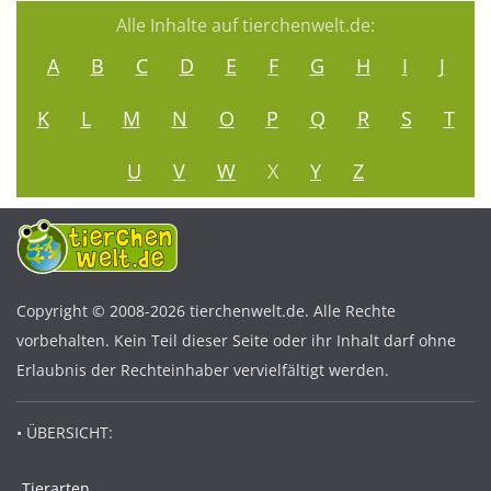
Alle Inhalte auf tierchenwelt.de:
A
B
C
D
E
F
G
H
I
J
K
L
M
N
O
P
Q
R
S
T
U
V
W
X
Y
Z
Copyright © 2008-2026 tierchenwelt.de. Alle Rechte
vorbehalten. Kein Teil dieser Seite oder ihr Inhalt darf ohne
Erlaubnis der Rechteinhaber vervielfältigt werden.
• ÜBERSICHT:
Tierarten