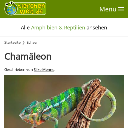
Menü
Alle
Amphibien & Reptilien
ansehen
Startseite
Echsen
Chamäleon
Geschrieben von
Silke Menne
.