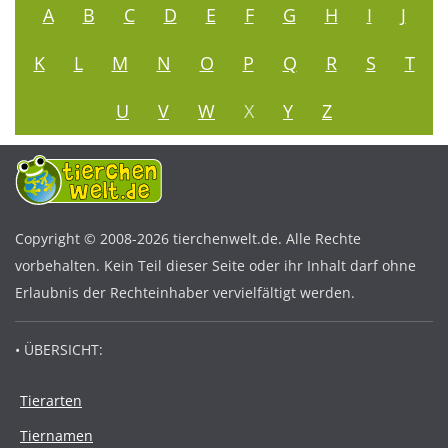
A
B
C
D
E
F
G
H
I
J
K
L
M
N
O
P
Q
R
S
T
U
V
W
X
Y
Z
Copyright © 2008-2026 tierchenwelt.de. Alle Rechte
vorbehalten. Kein Teil dieser Seite oder ihr Inhalt darf ohne
Erlaubnis der Rechteinhaber vervielfältigt werden.
• ÜBERSICHT:
Tierarten
Tiernamen