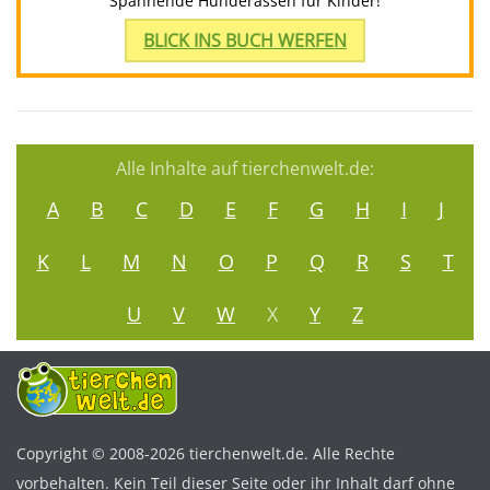
Spannende Hunderassen für Kinder!
BLICK INS BUCH WERFEN
Alle Inhalte auf tierchenwelt.de:
A
B
C
D
E
F
G
H
I
J
K
L
M
N
O
P
Q
R
S
T
U
V
W
X
Y
Z
Copyright © 2008-2026 tierchenwelt.de. Alle Rechte
vorbehalten. Kein Teil dieser Seite oder ihr Inhalt darf ohne