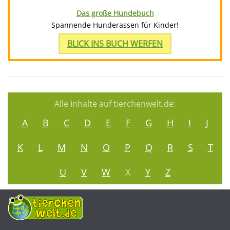
Das große Hundebuch
Spannende Hunderassen für Kinder!
BLICK INS BUCH WERFEN
Alle Inhalte auf tierchenwelt.de:
A
B
C
D
E
F
G
H
I
J
K
L
M
N
O
P
Q
R
S
T
U
V
W
X
Y
Z