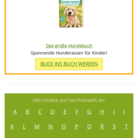
Das große Hundebuch
Spannende Hunderassen für Kinder!
BLICK INS BUCH WERFEN
Alle Inhalte auf tierchenwelt.de:
A
B
C
D
E
F
G
H
I
J
K
L
M
N
O
P
Q
R
S
T