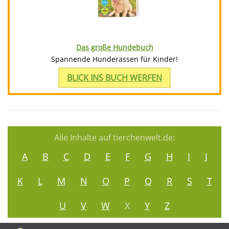
Das große Hundebuch
Spannende Hunderassen für Kinder!
BLICK INS BUCH WERFEN
Alle Inhalte auf tierchenwelt.de:
A
B
C
D
E
F
G
H
I
J
K
L
M
N
O
P
Q
R
S
T
U
V
W
X
Y
Z