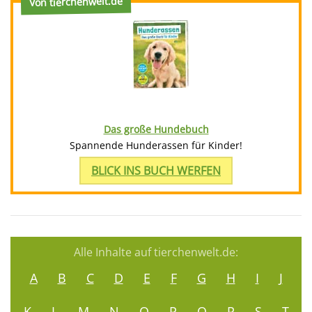
Von tierchenwelt.de
Das große Hundebuch
Spannende Hunderassen für Kinder!
BLICK INS BUCH WERFEN
Alle Inhalte auf tierchenwelt.de:
A
B
C
D
E
F
G
H
I
J
K
L
M
N
O
P
Q
R
S
T