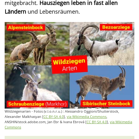
mitgebracht.
Hausziegen leben in fast allen
Ländern
und Lebensräumen.
Wildziegenarten - Fotos (v.l.o.n.r.u.) : Alessandro Oggioni/Shutterstock,
Alexander Malkhasyan [
CC BY-SA 4.0
],
via Wikimedia Commons
,
ANSHIN/stock.adobe.com, Jan Ebr & Ivana Ebrová [
CC BY-SA 4.0
],
via Wikimedia
Commons