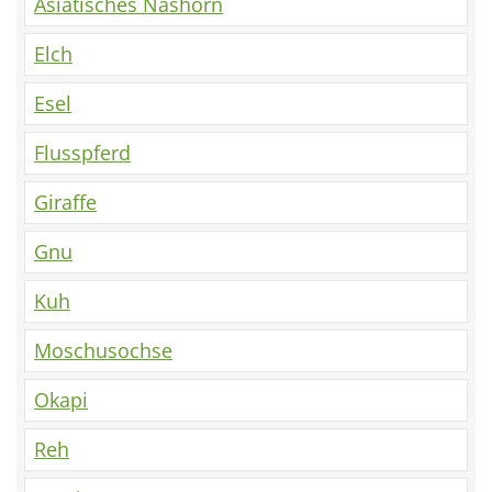
Asiatisches Nashorn
Elch
Esel
Flusspferd
Giraffe
Gnu
Kuh
Moschusochse
Okapi
Reh