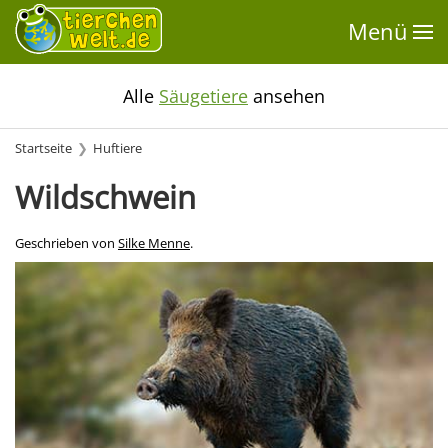
Menü
Alle
Säugetiere
ansehen
Startseite
Huftiere
Wildschwein
Geschrieben von
Silke Menne
.