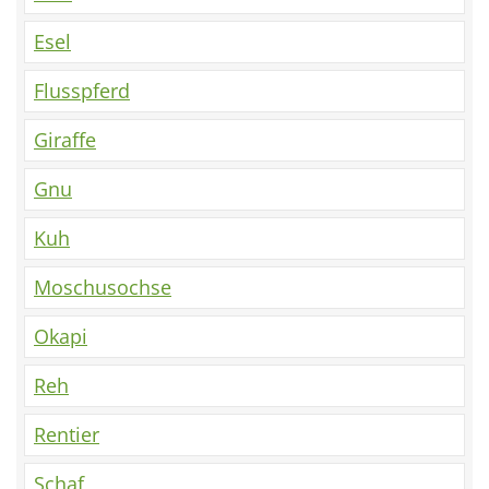
Esel
Flusspferd
Giraffe
Gnu
Kuh
Moschusochse
Okapi
Reh
Rentier
Schaf