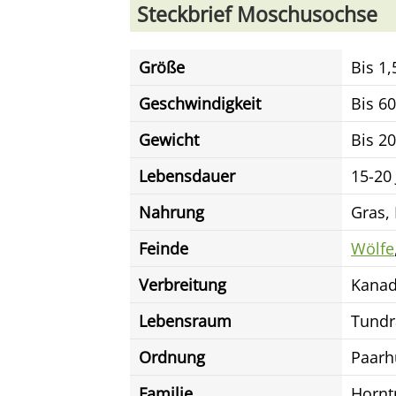
Steckbrief Moschusochse
Größe
Bis 1
Geschwindigkeit
Bis 6
Gewicht
Bis 2
Lebensdauer
15-20
Nahrung
Gras, 
Feinde
Wölfe
Verbreitung
Kanad
Lebensraum
Tundr
Ordnung
Paarh
Familie
Hornt