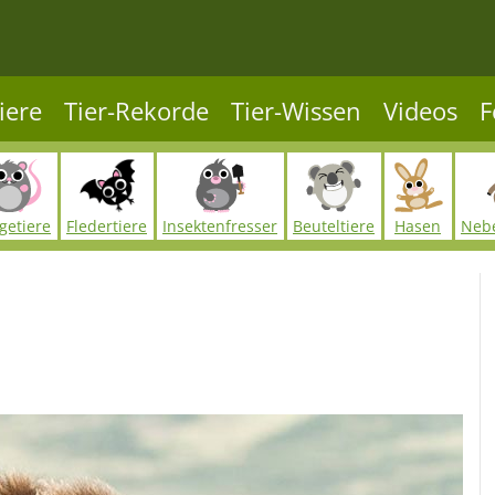
iere
Tier-Rekorde
Tier-Wissen
Videos
F
getiere
Fledertiere
Insektenfresser
Beuteltiere
Hasen
Neb