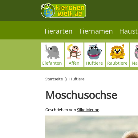
Tierarten
Tiernamen
Haust
Elefanten
Affen
Huftiere
Raubtiere
Na
Startseite
Huftiere
Moschusochse
Geschrieben von
Silke Menne
.