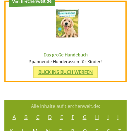
Von tierchenwelt.de
Das große Hundebuch
Spannende Hunderassen für Kinder!
BLICK INS BUCH WERFEN
Alle Inhalte auf tierchenwelt.de:
A
B
C
D
E
F
G
H
I
J