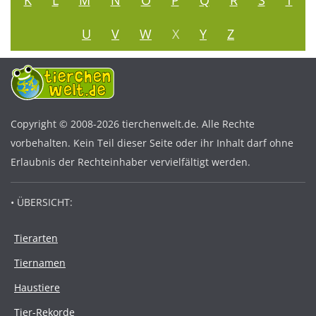
K
L
M
N
O
P
Q
R
S
T
U
V
W
X
Y
Z
Copyright © 2008-2026 tierchenwelt.de. Alle Rechte
vorbehalten. Kein Teil dieser Seite oder ihr Inhalt darf ohne
Erlaubnis der Rechteinhaber vervielfältigt werden.
• ÜBERSICHT:
Tierarten
Tiernamen
Haustiere
Tier-Rekorde