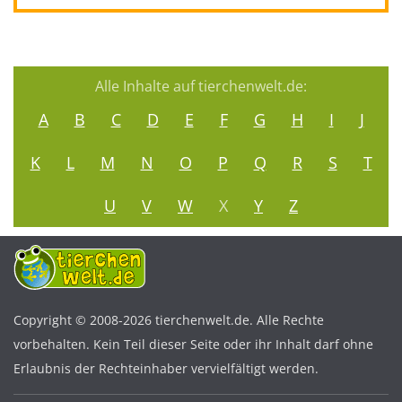
Alle Inhalte auf tierchenwelt.de:
A
B
C
D
E
F
G
H
I
J
K
L
M
N
O
P
Q
R
S
T
U
V
W
X
Y
Z
Copyright © 2008-2026 tierchenwelt.de. Alle Rechte
vorbehalten. Kein Teil dieser Seite oder ihr Inhalt darf ohne
Erlaubnis der Rechteinhaber vervielfältigt werden.