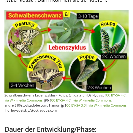
Schwalbenschwanz Lebenszyklus - Fotos: (v.l.o.n.r.u.) LG Nyqvist [
CC BY-SA 4.0
],
via Wikimedia Commons
, סיון [
CC BY-SA 4.0
],
via Wikimedia Commons
,
andrei310/stock.adobe.com, Hamon jp [
CC BY-SA 3.0
],
via Wikimedia Commons
,
ihorhovzdetskiy/stock.adobe.com
Dauer der Entwicklung/Phase: