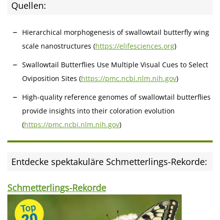
Quellen:
Hierarchical morphogenesis of swallowtail butterfly wing
scale nanostructures (
https://elifesciences.org
)
Swallowtail Butterflies Use Multiple Visual Cues to Select
Oviposition Sites (
https://pmc.ncbi.nlm.nih.gov
)
High-quality reference genomes of swallowtail butterflies
provide insights into their coloration evolution
(
https://pmc.ncbi.nlm.nih.gov
)
Entdecke spektakuläre Schmetterlings-Rekorde:
Schmetterlings-Rekorde