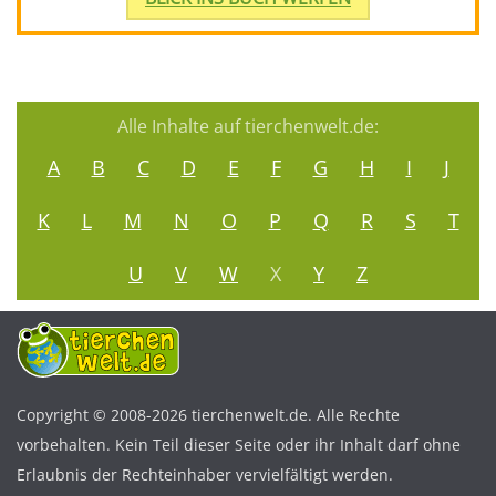
Alle Inhalte auf tierchenwelt.de:
A
B
C
D
E
F
G
H
I
J
K
L
M
N
O
P
Q
R
S
T
U
V
W
X
Y
Z
Copyright © 2008-2026 tierchenwelt.de. Alle Rechte
vorbehalten. Kein Teil dieser Seite oder ihr Inhalt darf ohne
Erlaubnis der Rechteinhaber vervielfältigt werden.