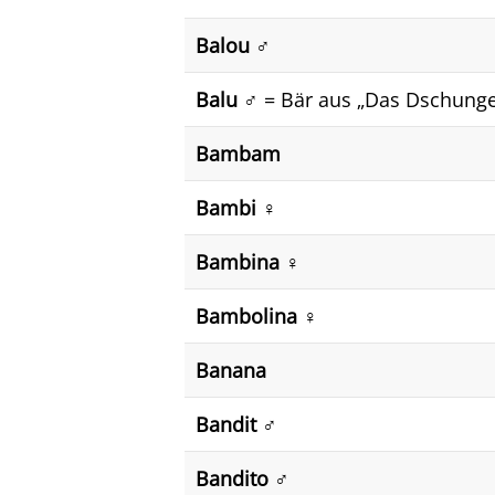
Balou ♂️
Balu ♂️
= Bär aus „Das Dschung
Bambam
Bambi ♀️
Bambina ♀️
Bambolina ♀️
Banana
Bandit ♂️
Bandito ♂️