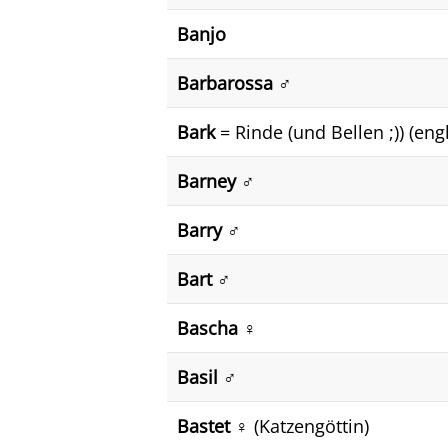
Banjo
Barbarossa ♂️
Bark
= Rinde (und Bellen ;)) (eng
Barney ♂️
Barry ♂️
Bart ♂️
Bascha ♀️
Basil ♂️
Bastet ♀️
(Katzengöttin)