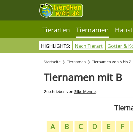
Tierarten
Tiernamen
Haust
HIGHLIGHTS:
Nach Tierart
Götter & K
Startseite
Tiernamen
Tiernamen von A bis Z
Tiernamen mit B
Geschrieben von
Silke Menne
.
Tiern
A
B
C
D
E
F