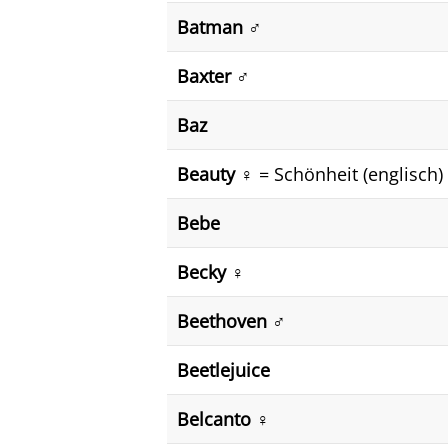
Batman ♂️
Baxter ♂️
Baz
Beauty ♀️
= Schönheit (englisch)
Bebe
Becky ♀️
Beethoven ♂️
Beetlejuice
Belcanto ♀️