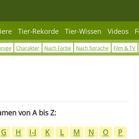
iere
Tier-Rekorde
Tier-Wissen
Videos
F
önige
Charakter
Nach Farbe
Nach Sprache
Film & TV
amen von A bis Z:
G
H
I-J
K
L
M
N
O
P