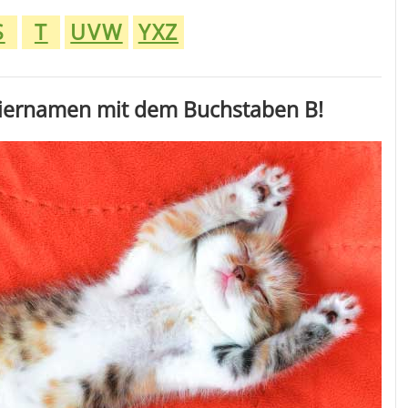
S
T
UVW
YXZ
tiernamen
mit dem Buchstaben B
!