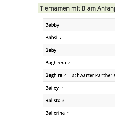
Tiernamen mit B am Anfan
Babby
Babsi ♀️
Baby
Bagheera ♂️
Baghira ♂️
= schwarzer Panther 
Bailey ♂️
Balisto ♂️
Ballerina ♀️