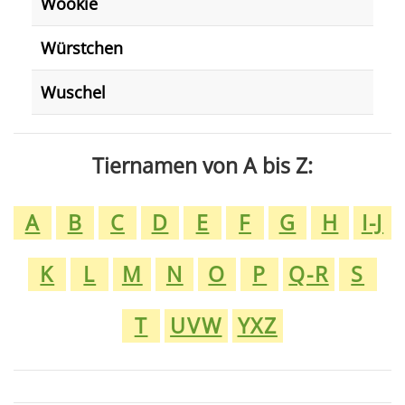
Wookie
Würstchen
Wuschel
Tiernamen von A bis Z:
A
B
C
D
E
F
G
H
I-J
K
L
M
N
O
P
Q-R
S
T
UVW
YXZ