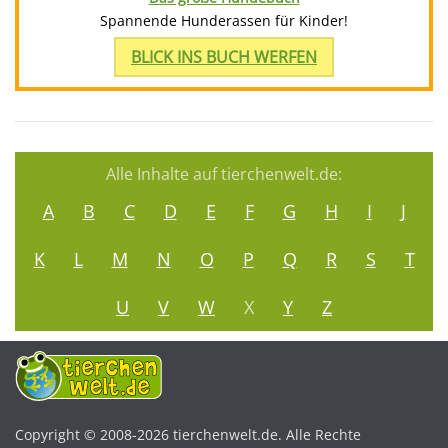
Spannende Hunderassen für Kinder!
BLICK INS BUCH WERFEN
Alle Inhalte auf tierchenwelt.de:
A
B
C
D
E
F
G
H
I
J
K
L
M
N
O
P
Q
R
S
T
U
V
W
X
Y
Z
Copyright © 2008-2026 tierchenwelt.de. Alle Rechte