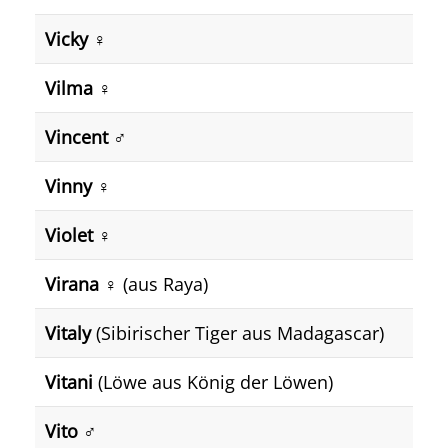
Vicky
♀️
Vilma
♀️
Vincent
♂️
Vinny
♀️
Violet
♀️
Virana
♀️ (aus Raya)
Vitaly
(Sibirischer Tiger aus Madagascar)
Vitani
(Löwe aus König der Löwen)
Vito
♂️