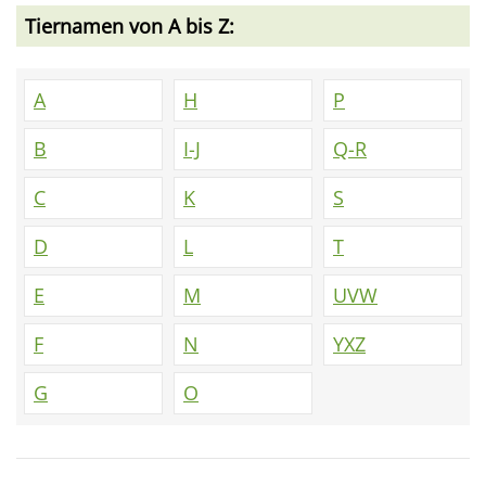
Tiernamen von A bis Z:
A
H
P
B
I-J
Q-R
C
K
S
D
L
T
E
M
UVW
F
N
YXZ
G
O