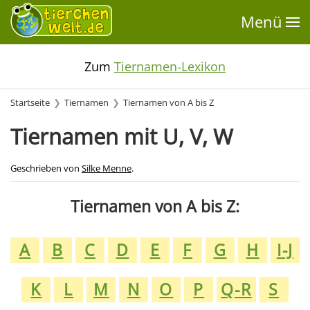
Menü
Zum
Tiernamen-Lexikon
Startseite
Tiernamen
Tiernamen von A bis Z
Tiernamen mit U, V, W
Geschrieben von
Silke Menne
.
Tiernamen von A bis Z:
A
B
C
D
E
F
G
H
I-J
K
L
M
N
O
P
Q-R
S