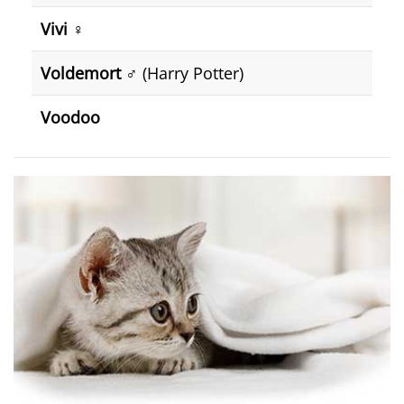
Vivi
♀️
Voldemort
♂️ (Harry Potter)
Voodoo