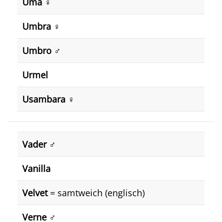
Uma
♀️
Umbra
♀️
Umbro
♂️
Urmel
Usambara
♀️
Vader
♂️
Vanilla
Velvet
= samtweich (englisch)
Verne
♂️