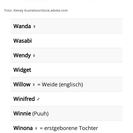
Foto: Alexey Kuznetsov/stock.adobe.com
Wanda
♀️
Wasabi
Wendy
♀️
Widget
Willow
♀️ = Weide (englisch)
Winifred
♂️
Winnie
(Puuh)
Winona
♀️ = erstgeborene Tochter