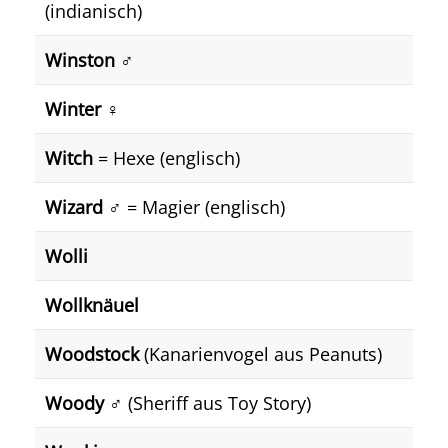
(indianisch)
Winston
♂️
Winter
♀️
Witch
= Hexe (englisch)
Wizard
♂️ = Magier (englisch)
Wolli
Wollknäuel
Woodstock
(Kanarienvogel aus Peanuts)
Woody
♂️ (Sheriff aus Toy Story)