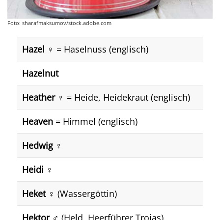
Foto: sharafmaksumov/stock.adobe.com
Hazel
♀️ = Haselnuss (englisch)
Hazelnut
Heather
♀️ = Heide, Heidekraut (englisch)
Heaven
= Himmel (englisch)
Hedwig
♀️
Heidi
♀️
Heket
♀️ (Wassergöttin)
Hektor
♂️ (Held, Heerführer Trojas)