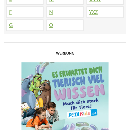
F
N
YXZ
G
O
WERBUNG