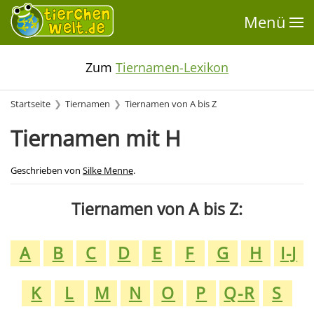
Menü
Zum
Tiernamen-Lexikon
Startseite
Tiernamen
Tiernamen von A bis Z
Tiernamen mit H
Geschrieben von
Silke Menne
.
Tiernamen von A bis Z:
A
B
C
D
E
F
G
H
I-J
K
L
M
N
O
P
Q-R
S