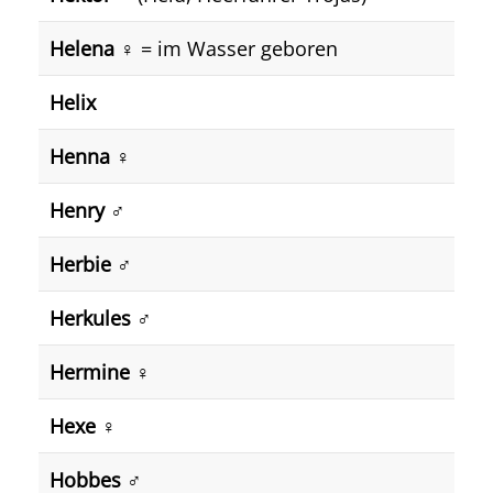
Helena
♀️ = im Wasser geboren
Helix
Henna
♀️
Henry
♂️
Herbie
♂️
Herkules
♂️
Hermine
♀️
Hexe
♀️
Hobbes
♂️