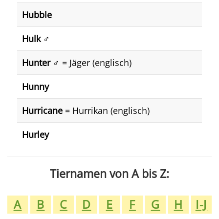
Hubble
Hulk
♂️
Hunter
♂️ = Jäger (englisch)
Hunny
Hurricane
= Hurrikan (englisch)
Hurley
Tiernamen von A bis Z:
A
B
C
D
E
F
G
H
I-J