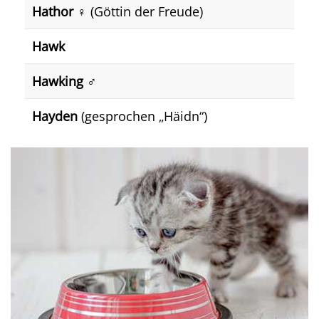
Hathor
♀️ (Göttin der Freude)
Hawk
Hawking
♂️
Hayden
(gesprochen „Häidn“)