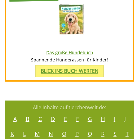
Das große Hundebuch
Spannende Hunderassen für Kinder!
BLICK INS BUCH WERFEN
Alle Inhalte auf tierchenwelt.de:
A
B
C
D
E
F
G
H
I
J
K
L
M
N
O
P
Q
R
S
T