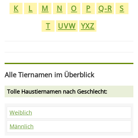
K
L
M
N
O
P
Q-R
S
T
UVW
YXZ
Alle Tiernamen im Überblick
Tolle Haustiernamen nach Geschlecht:
Weiblich
Männlich