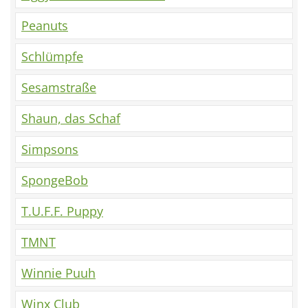
Peanuts
Schlümpfe
Sesamstraße
Shaun, das Schaf
Simpsons
SpongeBob
T.U.F.F. Puppy
TMNT
Winnie Puuh
Winx Club