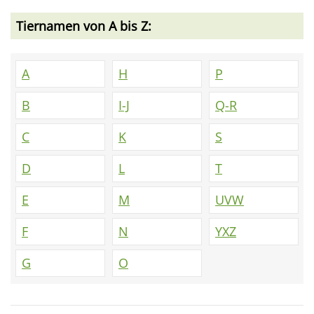
Tiernamen von A bis Z:
A
H
P
B
I-J
Q-R
C
K
S
D
L
T
E
M
UVW
F
N
YXZ
G
O