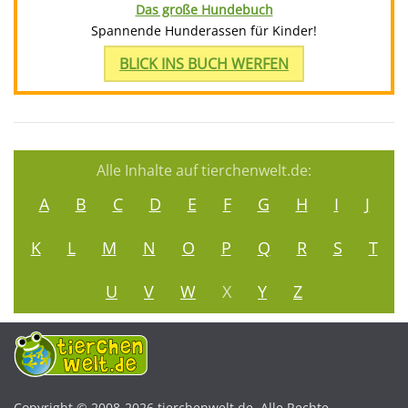
Das große Hundebuch
Spannende Hunderassen für Kinder!
BLICK INS BUCH WERFEN
Alle Inhalte auf tierchenwelt.de:
A
B
C
D
E
F
G
H
I
J
K
L
M
N
O
P
Q
R
S
T
U
V
W
X
Y
Z
Copyright © 2008-2026 tierchenwelt.de. Alle Rechte