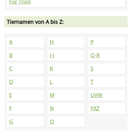
Für Trios
Tiernamen von A bis Z:
A
H
P
B
I-J
Q-R
C
K
S
D
L
T
E
M
UVW
F
N
YXZ
G
O