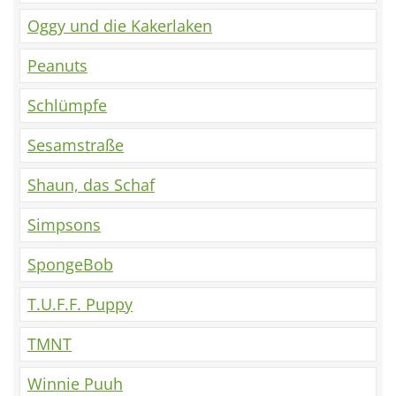
Oggy und die Kakerlaken
Peanuts
Schlümpfe
Sesamstraße
Shaun, das Schaf
Simpsons
SpongeBob
T.U.F.F. Puppy
TMNT
Winnie Puuh