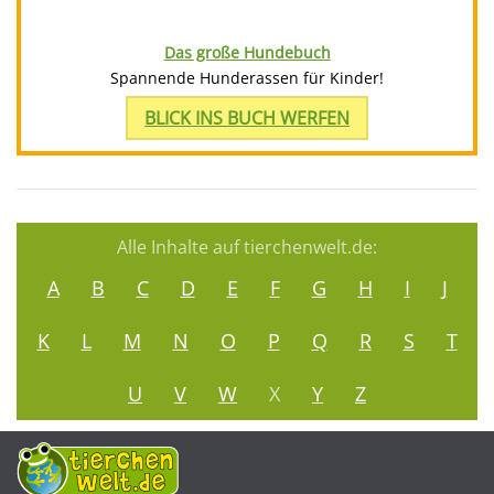
Das große Hundebuch
Spannende Hunderassen für Kinder!
BLICK INS BUCH WERFEN
Alle Inhalte auf tierchenwelt.de:
A
B
C
D
E
F
G
H
I
J
K
L
M
N
O
P
Q
R
S
T
U
V
W
X
Y
Z