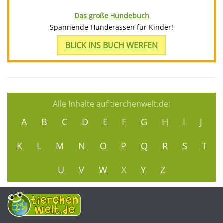
Das große Hundebuch
Spannende Hunderassen für Kinder!
BLICK INS BUCH WERFEN
Alle Inhalte auf tierchenwelt.de:
A
B
C
D
E
F
G
H
I
J
K
L
M
N
O
P
Q
R
S
T
U
V
W
X
Y
Z