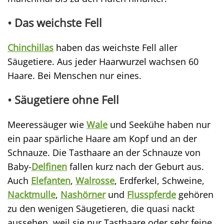
• Das
weichste Fell
Chinchillas
haben das weichste Fell aller
Säugetiere. Aus jeder Haarwurzel wachsen 60
Haare. Bei Menschen nur eines.
• Säugetiere ohne Fell
Meeressäuger wie
Wale
und Seekühe haben nur
ein paar spärliche Haare am Kopf und an der
Schnauze. Die Tasthaare an der Schnauze von
Baby-
Delfinen
fallen kurz nach der Geburt aus.
Auch
Elefanten
,
Walrosse
, Erdferkel, Schweine,
Nacktmulle
,
Nashörner
und
Flusspferde
gehören
zu den wenigen Säugetieren, die quasi nackt
aussehen, weil sie nur Tasthaare oder sehr feine,