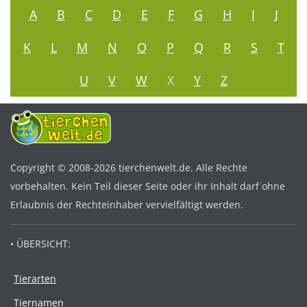
A
B
C
D
E
F
G
H
I
J
K
L
M
N
O
P
Q
R
S
T
U
V
W
X
Y
Z
Copyright © 2008-2026 tierchenwelt.de. Alle Rechte
vorbehalten. Kein Teil dieser Seite oder ihr Inhalt darf ohne
Erlaubnis der Rechteinhaber vervielfältigt werden.
• ÜBERSICHT:
Tierarten
Tiernamen