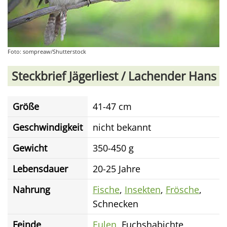
Foto: sompreaw/Shutterstock
Steckbrief Jägerliest / Lachender Hans
Größe
41-47 cm
Geschwindigkeit
nicht bekannt
Gewicht
350-450 g
Lebensdauer
20-25 Jahre
Nahrung
Fische
,
Insekten
,
Frösche
,
Schnecken
Feinde
Eulen
, Fuchshabichte