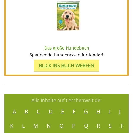
Das große Hundebuch
Spannende Hunderassen für Kinder!
BLICK INS BUCH WERFEN
Alle Inhalte auf tierchenwelt.de:
A
B
C
D
E
F
G
H
I
J
K
L
M
N
O
P
Q
R
S
T