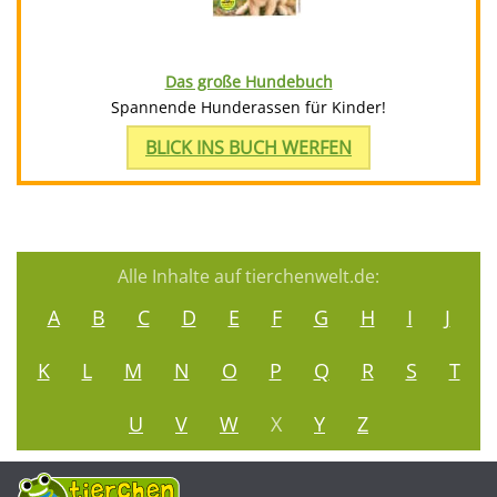
Das große Hundebuch
Spannende Hunderassen für Kinder!
BLICK INS BUCH WERFEN
Alle Inhalte auf tierchenwelt.de:
A
B
C
D
E
F
G
H
I
J
K
L
M
N
O
P
Q
R
S
T
U
V
W
X
Y
Z