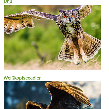
Uhu
Weißkopfseeadler