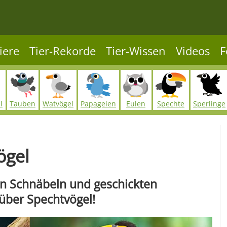
iere
Tier-Rekorde
Tier-Wissen
Videos
F
l
Tauben
Watvögel
Papageien
Eulen
Spechte
Sperlinge
ögel
n Schnäbeln und geschickten
 über Spechtvögel!