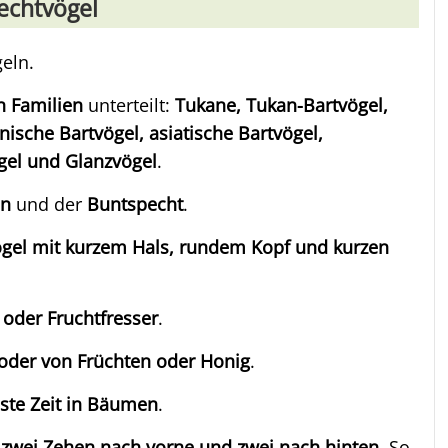
echtvögel
eln.
 Familien
unterteilt:
Tukane, Tukan-Bartvögel,
nische Bartvögel, asiatische Bartvögel,
gel und Glanzvögel
.
an
und der
Buntspecht
.
ögel mit kurzem Hals, rundem Kopf und kurzen
 oder Fruchtfresser
.
 oder von Früchten oder Honig
.
ste Zeit in Bäumen
.
n
zwei Zehen nach vorne und zwei nach hinten
. So