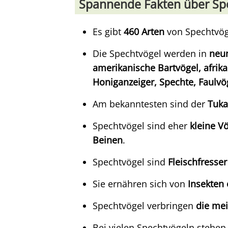
Spannende Fakten über Sp
Es gibt
460 Arten
von Spechtvög
Die Spechtvögel werden in
neun
amerikanische Bartvögel, afrika
Honiganzeiger, Spechte, Faulvö
Am bekanntesten sind der
Tuk
Spechtvögel sind eher
kleine V
Beinen
.
Spechtvögel sind
Fleischfresser
Sie ernähren sich von
Insekten
Spechtvögel verbringen
die mei
Bei vielen Spechtvögeln stehe