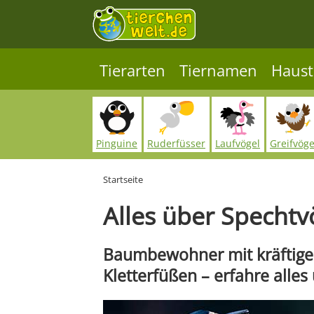
Tierarten
Tiernamen
Haust
Pinguine
Ruderfüsser
Laufvögel
Greifvöge
Startseite
Alles über Spechtv
Baumbewohner mit kräftige
Kletterfüßen – erfahre alles