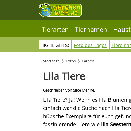
Tierarten
Tiernamen
Haust
HIGHLIGHTS:
Foto des Tages
Tiere na
Startseite
Fotos
Farben
Lila Tiere
Geschrieben von
Silke Menne
.
Lila Tiere? Ja! Wenn es lila Blumen 
einfach war die Suche nach lila Tie
hübsche Exemplare für euch gefun
faszinierende Tiere wie
lila Seester