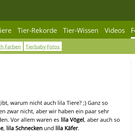
iere
Tier-Rekorde
Tier-Wissen
Videos
F
ch Farben
Tierbaby-Fotos
gibt, warum nicht auch lila Tiere? ;) Ganz so
ren zwar nicht, aber wir haben ein paar sehr
den. Vor allem waren es
lila Vögel
, aber auch so
ne
,
lila Schnecken
und
lila Käfer
.